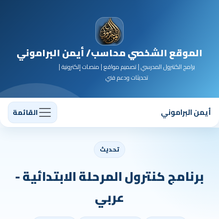
الموقع الشخصي محاسب/ أيمن البراموني
برامج الكنترول المدرسي | تصميم مواقع | منصات إلكترونية |
تحديثات ودعم فني
أيمن البراموني
القائمة
تحديث
برنامج كنترول المرحلة الابتدائية -
عربي